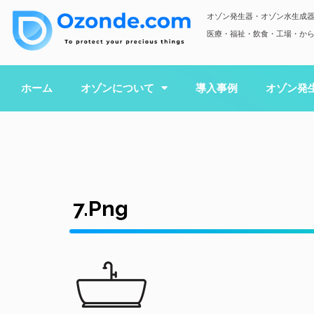
オゾン発生器・オゾン水生成
医療・福祉・飲食・工場・か
ホーム
オゾンについて
導入事例
オゾン発
7.png